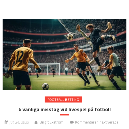
FOOTBALL BETTING
6 vanliga misstag vid livespel på fotboll
för
juli 24, 2025
Birgit Ekström
Kommentarer inaktiverade
6