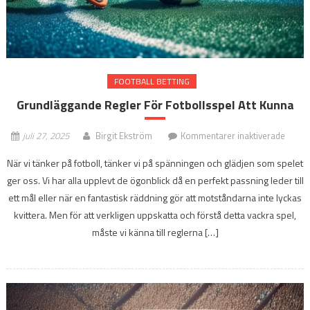
FOOTBALL BETTING
Grundläggande Regler För Fotbollsspel Att Kunna
för
juli 27, 2025
Birgit Ekström
Kommentarer inaktiverade
Grund
När vi tänker på fotboll, tänker vi på spänningen och glädjen som spelet
Regle
ger oss. Vi har alla upplevt de ögonblick då en perfekt passning leder till
För
ett mål eller när en fantastisk räddning gör att motståndarna inte lyckas
Fotbol
Att
kvittera. Men för att verkligen uppskatta och förstå detta vackra spel,
Kunna
måste vi känna till reglerna […]