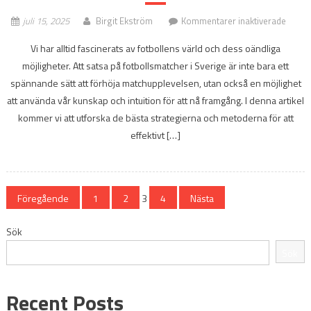
för
juli 15, 2025
Birgit Ekström
Kommentarer inaktiverade
Hur
Vi har alltid fascinerats av fotbollens värld och dess oändliga
du
möjligheter. Att satsa på fotbollsmatcher i Sverige är inte bara ett
effekti
spännande sätt att förhöja matchupplevelsen, utan också en möjlighet
kan
satsa
att använda vår kunskap och intuition för att nå framgång. I denna artikel
på
kommer vi att utforska de bästa strategierna och metoderna för att
fotbol
effektivt […]
i
Sveri
Inläggsnavigering
Föregående
1
2
3
4
Nästa
Sök
Sök
Recent Posts