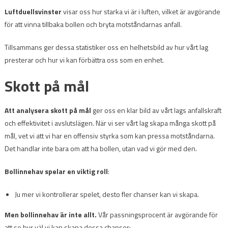
Luftduellsvinster
visar oss hur starka vi är i luften, vilket är avgörande
för att vinna tillbaka bollen och bryta motståndarnas anfall.
Tillsammans ger dessa statistiker oss en helhetsbild av hur vårt lag
presterar och hur vi kan förbättra oss som en enhet.
Skott på mål
Att analysera skott på mål
ger oss en klar bild av vårt lags anfallskraft
och effektivitet i avslutslägen. När vi ser vårt lag skapa många skott på
mål, vet vi att vi har en offensiv styrka som kan pressa motståndarna.
Det handlar inte bara om att ha bollen, utan vad vi gör med den.
Bollinnehav spelar en viktig roll
:
Ju mer vi kontrollerar spelet, desto fler chanser kan vi skapa.
Men bollinnehav är inte allt.
Vår passningsprocent är avgörande för
att se hur väl vi kan skapa dessa chanser: