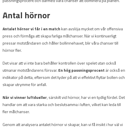
passningsprocent och därmed våra chanser att dominera på planen.
Antal hörnor
Antalet hörnor vi får i en match
kan avslöja mycket om vår offensiva
press och förmåga att skapa farliga målchanser. När vi kontinuerligt
pressar motståndaren och håller bollinnehavet, blir våra chanser till
hörnor fler.
Det visar att vi inte bara behåller kontrollen över spelet utan också
utmanar motståndarens försvar.
En hög passningsprocent
är också en
indikator på detta, eftersom det tyder på att vi effektivt flyttar bollen och
skapar utrymme för anfall.
När vi vinner luftdueller
, särskilt vid hörnor, har vi en tydlig fördel. Det
handlar om att vara starka och beslutsamma i luften, vilket kan leda till
fler målchanser.
Genom att analysera antalet hörnor vi skapar, kan vi få insikt i hur väl vi