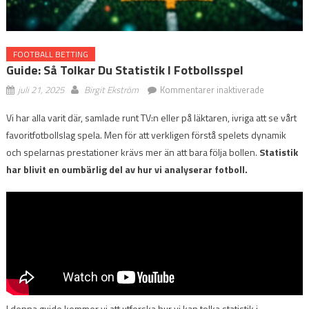
FOOTBALL BETTING
Guide: Så Tolkar Du Statistik I Fotbollsspel
för
juli 21, 2025
Birgit Ekström
Kommentarer inaktiverade
Guide:
Vi har alla varit där, samlade runt TV:n eller på läktaren, ivriga att se vårt
Så
favoritfotbollslag spela. Men för att verkligen förstå spelets dynamik
tolkar
du
och spelarnas prestationer krävs mer än att bara följa bollen.
Statistik
statistik
har blivit en oumbärlig del av hur vi analyserar fotboll.
i
fotbollsspe
I denna guide kommer vi att utforska hur vi kan tolka statistik i