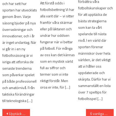
förbättra våra
Att förstå odds i
och har sett hur
fotbollskunskaper och
fotbollsbettning Vi har
sporten har utvecklats
för att upptäcka de
alla varit där – vi sitter
genom åren. Varje
bästa strategierna
framför våra skärmar
säsong bjuder på nya
som kan ta vårt
eller på läktaren och
överraskningar och
spelande till nästa
undrar hur oddsen
innovationer, och i år
nivå. I en värld där
fungerar när vi bettar
är inget undantag. När
sporten förenar
på fotboll. För många
vi går in i en ny
människor över hela
av oss kan det kännas
fotbollssäsong är vi
världen, är det viktigt
som en mystisk värld
ivriga att utforska de
att vi håller oss
full av siffror och
senaste trenderna
uppdaterade och
termer som vi inte
som påverkar spelet
skärpta. Därför har vi
riktigt förstår. Men
på både professionell
sammanställt en lista
oroa er inte, för […]
och amatörnivå. Från
över 7 speltips för
taktiska förändringar
fotbollsspel […]
till teknologiska […]
Inläggsnavigering
Upptäck hur du kan satsa på fotboll online framgångsrikt
6 vanliga misstag vid livespel på fotboll