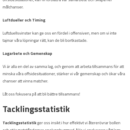
målchanser.
Luftdueller och Timing
Luftduellsvinster kan ge oss en fördel i offensiven, men om vi inte
tajmar våra löpningar rätt, kan de bli bortkastade.
Lagarbete och Gemenskap
Vi är alla en del av samma lag, och genom att arbeta tillsammans för att
minska våra offsidesituationer, stärker vi vår gemenskap och ökar våra
chanser att vinna matcher.
Låt oss fokusera på att bli bättre tillsammans!
Tacklingsstatistik
Tacklingsstatistik
ger oss insikt i hur effektivt vi återerövrar bollen
och stör motståndarnas speluppbyggnad. När vi analyserar vårt lags