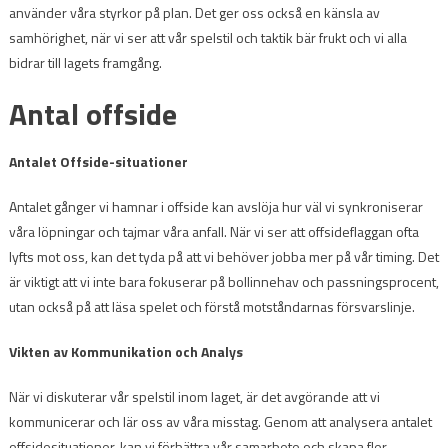
använder våra styrkor på plan. Det ger oss också en känsla av
samhörighet, när vi ser att vår spelstil och taktik bär frukt och vi alla
bidrar till lagets framgång.
Antal offside
Antalet Offside-situationer
Antalet gånger vi hamnar i offside kan avslöja hur väl vi synkroniserar
våra löpningar och tajmar våra anfall. När vi ser att offsideflaggan ofta
lyfts mot oss, kan det tyda på att vi behöver jobba mer på vår timing. Det
är viktigt att vi inte bara fokuserar på bollinnehav och passningsprocent,
utan också på att läsa spelet och förstå motståndarnas försvarslinje.
Vikten av Kommunikation och Analys
När vi diskuterar vår spelstil inom laget, är det avgörande att vi
kommunicerar och lär oss av våra misstag. Genom att analysera antalet
offsidesituationer, kan vi förbättra vår samarbete och skapa fler