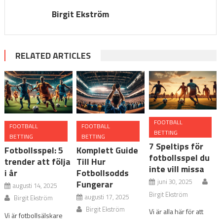
Birgit Ekström
RELATED ARTICLES
FOOTBALL
FOOTBALL
FOOTBALL
BETTING
BETTING
BETTING
7 Speltips för
Fotbollsspel: 5
Komplett Guide
fotbollsspel du
trender att följa
Till Hur
inte vill missa
i år
Fotbollsodds
juni 30, 2025
Fungerar
augusti 14, 2025
Birgit Ekström
augusti 17, 2025
Birgit Ekström
Birgit Ekström
Vi är alla här för att
Vi är fotbollsälskare