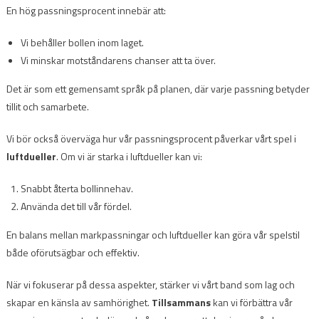
En hög passningsprocent innebär att:
Vi behåller bollen inom laget.
Vi minskar motståndarens chanser att ta över.
Det är som ett gemensamt språk på planen, där varje passning betyder
tillit och samarbete.
Vi bör också överväga hur vår passningsprocent påverkar vårt spel i
luftdueller
. Om vi är starka i luftdueller kan vi:
Snabbt återta bollinnehav.
Använda det till vår fördel.
En balans mellan markpassningar och luftdueller kan göra vår spelstil
både oförutsägbar och effektiv.
När vi fokuserar på dessa aspekter, stärker vi vårt band som lag och
skapar en känsla av samhörighet.
Tillsammans
kan vi förbättra vår