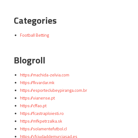
Categories
Football Betting
Blogroll
https://machida-zelvia.com
https://fkvardar.mk
https://esporteclubeypiranga.com.br
https://vianense.pt
https://cffao.pt
https://fcastraploiesti.ro
https://mfkpetrzalka.sk
https://solamentefutbol.cl
https://cfciudaddemurciasad.es