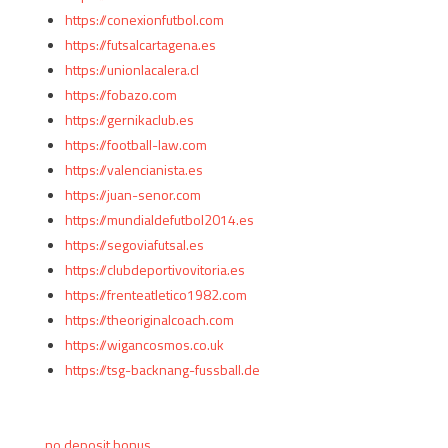
https://conexionfutbol.com
https://futsalcartagena.es
https://unionlacalera.cl
https://fobazo.com
https://gernikaclub.es
https://football-law.com
https://valencianista.es
https://juan-senor.com
https://mundialdefutbol2014.es
https://segoviafutsal.es
https://clubdeportivovitoria.es
https://frenteatletico1982.com
https://theoriginalcoach.com
https://wigancosmos.co.uk
https://tsg-backnang-fussball.de
no deposit bonus