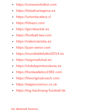
https://conexionfutbol.com
https://futsalcartagena.es
https://unionlacalera.cl
https://fobazo.com
https://gernikaclub.es
https://football-law.com
https://valencianista.es
https://juan-senor.com
https://mundialdefutbol2014.es
https://segoviafutsal.es
https://clubdeportivovitoria.es
https://frenteatletico1982.com
https://theoriginalcoach.com
https://wigancosmos.co.uk
https://tsg-backnang-fussball.de
no deposit bonus