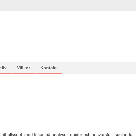
tliv
Villkor
Kontakt
å fotbollsspel, med fokus på analyser, guider och ansvarsfullt spelande.