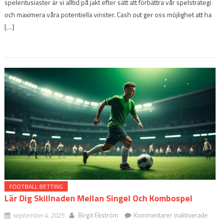
out
spelentusiaster är vi alltid på jakt efter sätt att förbättra vår spelstrategi
vid
och maximera våra potentiella vinster. Cash out ger oss möjlighet att ha
fotb
[…]
FOOTBALL BETTING
Lär Dig Skillnaden Mellan Singel Och Kombospel
för
september 4, 2025
Birgit Ekström
Kommentarer inaktiverade