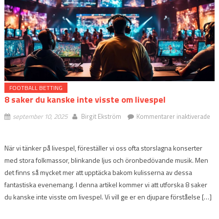
FOOTBALL BETTING
8 saker du kanske inte visste om livespel
september 10, 2025
Birgit Ekström
Kommentarer inaktiverade
för
8
När vi tänker på livespel, föreställer vi oss ofta storslagna konserter
saker
med stora folkmassor, blinkande ljus och öronbedövande musik. Men
du
kanske
det finns så mycket mer att upptäcka bakom kulisserna av dessa
inte
fantastiska evenemang. I denna artikel kommer vi att utforska 8 saker
visste
du kanske inte visste om livespel. Vi vill ge er en djupare förståelse […]
om
livespel