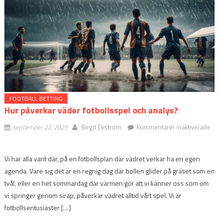
FOOTBALL BETTING
Hur påverkar väder fotbollsspel och analys?
september 22, 2025
Birgit Ekström
Kommentarer inaktiverade
för
Hur
Vi har alla varit där, på en fotbollsplan där vädret verkar ha en egen
påverkar
agenda. Vare sig det är en regnig dag där bollen glider på gräset som en
väder
fotbollsspel
tvål, eller en het sommardag där värmen gör att vi känner oss som om
och
vi springer genom sirap, påverkar vädret alltid vårt spel. Vi är
analys?
fotbollsentusiaster […]