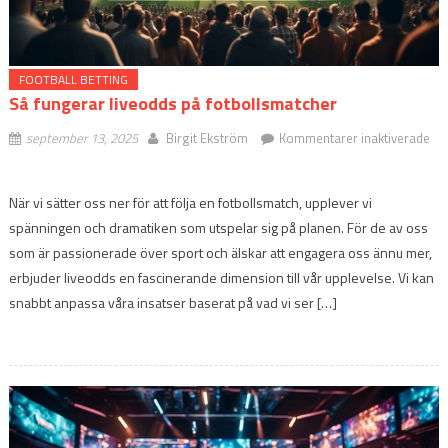
FOOTBALL BETTING
Så fungerar liveodds på fotbollsmatcher
september 13, 2025
Birgit Ekström
Kommentarer inaktiverade
för
Så
När vi sätter oss ner för att följa en fotbollsmatch, upplever vi
fungerar
spänningen och dramatiken som utspelar sig på planen. För de av oss
liveodds
på
som är passionerade över sport och älskar att engagera oss ännu mer,
fotbollsmatcher
erbjuder liveodds en fascinerande dimension till vår upplevelse. Vi kan
snabbt anpassa våra insatser baserat på vad vi ser […]