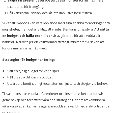
Skapa strategier
baserade på dessa mönster för att maximera
chanserna för framgång.
Håll känslorna i schack och låt inte impulsiva beslut styra.
Vi vet att liveodds kan vara lockande med sina snabba förändringar och
möjligheter, men det är viktigt att vi inte låter känslorna styra.
Att sätta
en budget och hålla oss till den
är avgörande för att skydda vår
bankroll. När vi följer en välutformad strategi, minimerar vi risken att
förlora mer än vi har råd med.
Strategier för budgethantering:
Sätt en tydlig budget för varje spel.
Håll dig strikt till denna budget.
Utvärdera kontinuerligt resultaten och justera strategier vid behov.
Tillsammans kan vi dela erfarenheter och insikter, vilket stärker vår
gemenskap och förbättrar våra spelstrategier. Genom att kombinera
våra kunskaper, kan vi navigera liveoddsens värld med självförtroende
och kontroll.