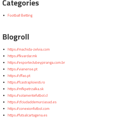
Categories
Football Betting
Blogroll
https://machida-zelvia.com
https://fkvardar.mk
https://esporteclubeypiranga.com.br
https://vianense.pt
https://cffao.pt
https://fcastraploiesti.ro
https://mfkpetrzalka.sk
https://solamentefutbol.cl
https://cfciudaddemurciasad.es
https://conexionfutbol.com
https://futsalcartagena.es