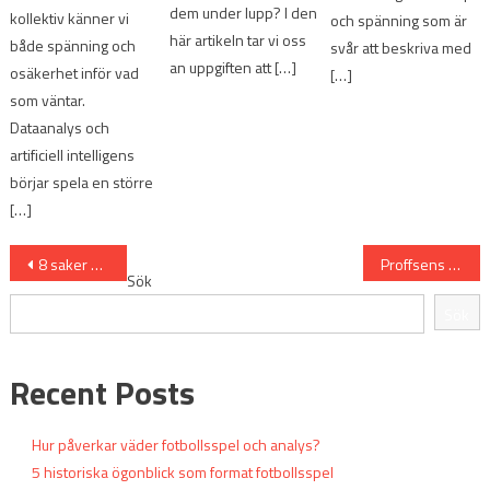
dem under lupp? I den
kollektiv känner vi
och spänning som är
här artikeln tar vi oss
både spänning och
svår att beskriva med
an uppgiften att […]
osäkerhet inför vad
[…]
som väntar.
Dataanalys och
artificiell intelligens
börjar spela en större
[…]
Inläggsnavigering
8 saker du kanske inte visste om livespel
Proffsens Främsta Analysmetoder För Fotbollsspel
Sök
Sök
Recent Posts
Hur påverkar väder fotbollsspel och analys?
5 historiska ögonblick som format fotbollsspel