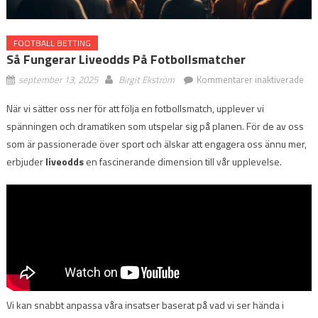
FOOTBALL BETTING
Så Fungerar Liveodds På Fotbollsmatcher
för
september 13, 2025
Birgit Ekström
Kommentarer inaktiverade
Så
När vi sätter oss ner för att följa en fotbollsmatch, upplever vi
fun
spänningen och dramatiken som utspelar sig på planen. För de av oss
liv
på
som är passionerade över sport och älskar att engagera oss ännu mer,
fot
erbjuder
liveodds
en fascinerande dimension till vår upplevelse.
Vi kan snabbt anpassa våra insatser baserat på vad vi ser hända i