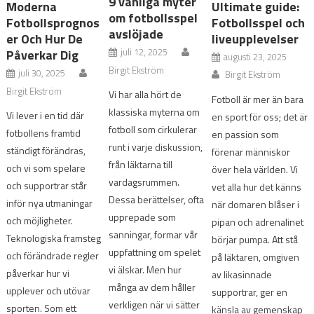
9 vanliga myter
Moderna
Ultimate guide:
om fotbollsspel
Fotbollsprognos
Fotbollsspel och
avslöjade
er Och Hur De
liveupplevelser
juli 12, 2025
Påverkar Dig
augusti 23, 2025
Birgit Ekström
juli 30, 2025
Birgit Ekström
Birgit Ekström
Vi har alla hört de
Fotboll är mer än bara
klassiska myterna om
Vi lever i en tid där
en sport för oss; det är
fotboll som cirkulerar
fotbollens framtid
en passion som
runt i varje diskussion,
ständigt förändras,
förenar människor
från läktarna till
och vi som spelare
över hela världen. Vi
vardagsrummen.
och supportrar står
vet alla hur det känns
Dessa berättelser, ofta
inför nya utmaningar
när domaren blåser i
upprepade som
och möjligheter.
pipan och adrenalinet
sanningar, formar vår
Teknologiska framsteg
börjar pumpa. Att stå
uppfattning om spelet
och förändrade regler
på läktaren, omgiven
vi älskar. Men hur
påverkar hur vi
av likasinnade
många av dem håller
upplever och utövar
supportrar, ger en
verkligen när vi sätter
sporten. Som ett
känsla av gemenskap