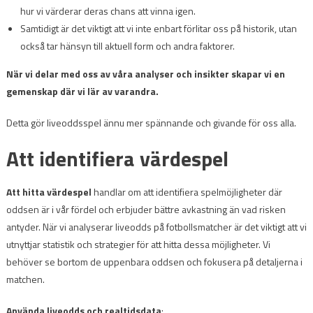
hur vi värderar deras chans att vinna igen.
Samtidigt är det viktigt att vi inte enbart förlitar oss på historik, utan
också tar hänsyn till aktuell form och andra faktorer.
När vi delar med oss av våra analyser och insikter skapar vi en
gemenskap där vi lär av varandra.
Detta gör liveoddsspel ännu mer spännande och givande för oss alla.
Att identifiera värdespel
Att hitta värdespel
handlar om att identifiera spelmöjligheter där
oddsen är i vår fördel och erbjuder bättre avkastning än vad risken
antyder. När vi analyserar liveodds på fotbollsmatcher är det viktigt att vi
utnyttjar statistik och strategier för att hitta dessa möjligheter. Vi
behöver se bortom de uppenbara oddsen och fokusera på detaljerna i
matchen.
Använda liveodds och realtidsdata
: