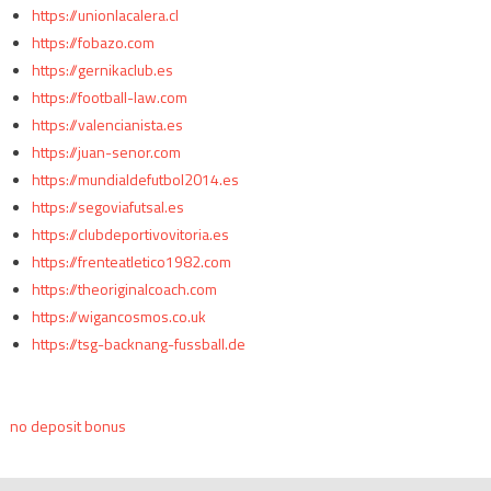
https://unionlacalera.cl
https://fobazo.com
https://gernikaclub.es
https://football-law.com
https://valencianista.es
https://juan-senor.com
https://mundialdefutbol2014.es
https://segoviafutsal.es
https://clubdeportivovitoria.es
https://frenteatletico1982.com
https://theoriginalcoach.com
https://wigancosmos.co.uk
https://tsg-backnang-fussball.de
no deposit bonus