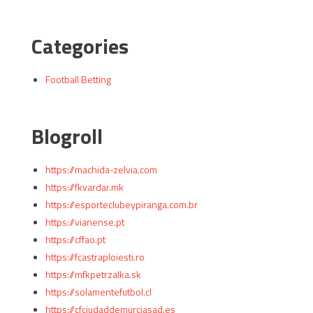
Categories
Football Betting
Blogroll
https://machida-zelvia.com
https://fkvardar.mk
https://esporteclubeypiranga.com.br
https://vianense.pt
https://cffao.pt
https://fcastraploiesti.ro
https://mfkpetrzalka.sk
https://solamentefutbol.cl
https://cfciudaddemurciasad.es