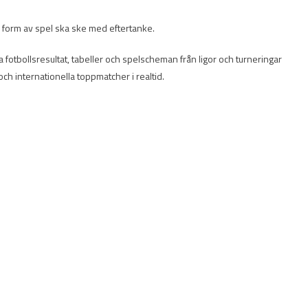
ll form av spel ska ske med eftertanke.
ella fotbollsresultat, tabeller och spelscheman från ligor och turneringar
och internationella toppmatcher i realtid.