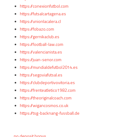
https://conexionfutbol.com
https://futsalcartagena.es
https://unionlacalera.cl
https://fobazo.com
https://gernikaclub.es
https://football-law.com
https://valencianista.es
https://juan-senor.com
https://mundialdefutbol2014.es
https://segoviafutsal.es
https://clubdeportivovitoria.es
https://frenteatletico1982.com
https://theoriginalcoach.com
https://wigancosmos.co.uk
https://tsg-backnang-fussball.de
no deposit bonus