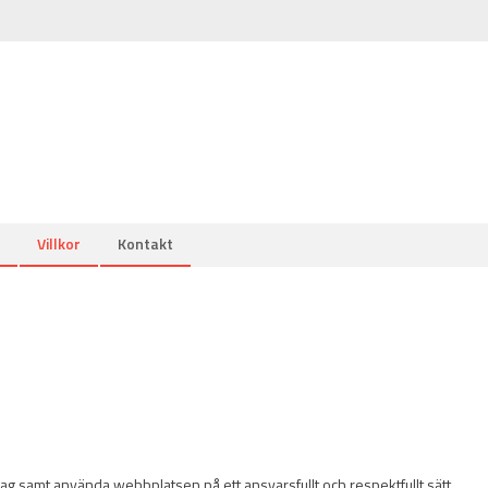
Villkor
Kontakt
lag samt använda webbplatsen på ett ansvarsfullt och respektfullt sätt.