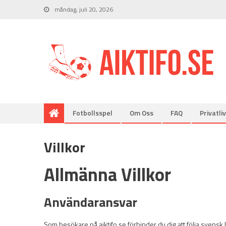
måndag, juli 20, 2026
Fotbollsspel
Om Oss
FAQ
Privatliv
Villkor
Allmänna Villkor
Användaransvar
Som besökare på aiktifo.se förbinder du dig att följa svensk 