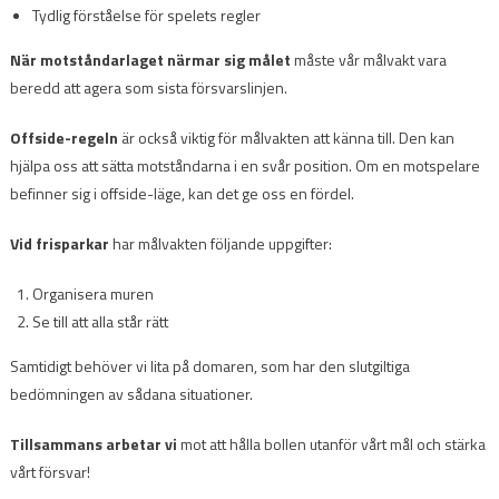
Tydlig förståelse för spelets regler
När motståndarlaget närmar sig målet
måste vår målvakt vara
beredd att agera som sista försvarslinjen.
Offside-regeln
är också viktig för målvakten att känna till. Den kan
hjälpa oss att sätta motståndarna i en svår position. Om en motspelare
befinner sig i offside-läge, kan det ge oss en fördel.
Vid frisparkar
har målvakten följande uppgifter:
Organisera muren
Se till att alla står rätt
Samtidigt behöver vi lita på domaren, som har den slutgiltiga
bedömningen av sådana situationer.
Tillsammans arbetar vi
mot att hålla bollen utanför vårt mål och stärka
vårt försvar!