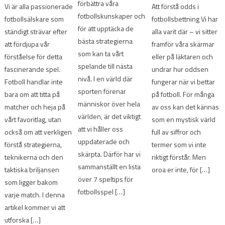
förbättra våra
Vi är alla passionerade
Att förstå odds i
fotbollskunskaper och
fotbollsälskare som
fotbollsbettning Vi har
för att upptäcka de
ständigt strävar efter
alla varit där – vi sitter
bästa strategierna
att fördjupa vår
framför våra skärmar
som kan ta vårt
förståelse för detta
eller på läktaren och
spelande till nästa
fascinerande spel.
undrar hur oddsen
nivå. I en värld där
Fotboll handlar inte
fungerar när vi bettar
sporten förenar
bara om att titta på
på fotboll. För många
människor över hela
matcher och heja på
av oss kan det kännas
världen, är det viktigt
vårt favoritlag, utan
som en mystisk värld
att vi håller oss
också om att verkligen
full av siffror och
uppdaterade och
förstå strategierna,
termer som vi inte
skärpta. Därför har vi
teknikerna och den
riktigt förstår. Men
sammanställt en lista
taktiska briljansen
oroa er inte, för […]
över 7 speltips för
som ligger bakom
fotbollsspel […]
varje match. I denna
artikel kommer vi att
utforska […]