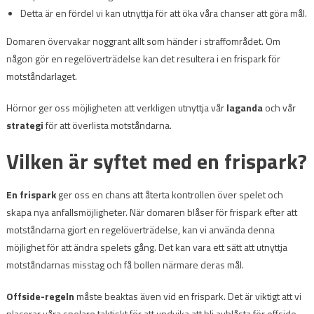
Detta är en fördel vi kan utnyttja för att öka våra chanser att göra mål.
Domaren övervakar noggrant allt som händer i straffområdet. Om
någon gör en regelöverträdelse kan det resultera i en frispark för
motståndarlaget.
Hörnor ger oss möjligheten att verkligen utnyttja vår
laganda
och vår
strategi
för att överlista motståndarna.
Vilken är syftet med en frispark?
En frispark
ger oss en chans att återta kontrollen över spelet och
skapa nya anfallsmöjligheter. När domaren blåser för frispark efter att
motståndarna gjort en regelöverträdelse, kan vi använda denna
möjlighet för att ändra spelets gång. Det kan vara ett sätt att utnyttja
motståndarnas misstag och få bollen närmare deras mål.
Offside-regeln
måste beaktas även vid en frispark. Det är viktigt att vi
placerar våra spelare taktiskt för att undvika att bli avblåsta för offside.