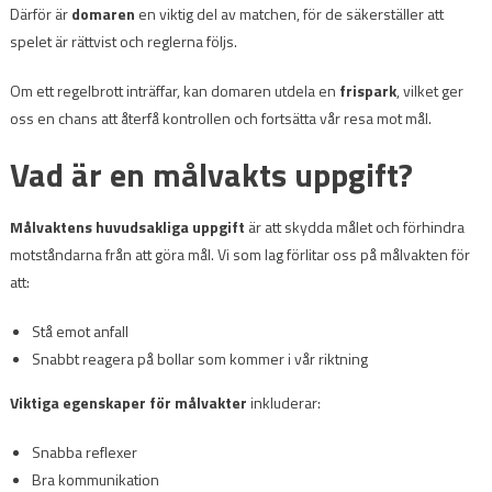
Därför är
domaren
en viktig del av matchen, för de säkerställer att
spelet är rättvist och reglerna följs.
Om ett regelbrott inträffar, kan domaren utdela en
frispark
, vilket ger
oss en chans att återfå kontrollen och fortsätta vår resa mot mål.
Vad är en målvakts uppgift?
Målvaktens huvudsakliga uppgift
är att skydda målet och förhindra
motståndarna från att göra mål. Vi som lag förlitar oss på målvakten för
att:
Stå emot anfall
Snabbt reagera på bollar som kommer i vår riktning
Viktiga egenskaper för målvakter
inkluderar:
Snabba reflexer
Bra kommunikation