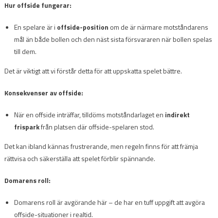
Hur offside fungerar:
En spelare är i
offside-position
om de är närmare motståndarens
mål än både bollen och den näst sista försvararen när bollen spelas
till dem.
Det är viktigt att vi förstår detta för att uppskatta spelet bättre.
Konsekvenser av offside:
När en offside inträffar, tilldöms motståndarlaget en
indirekt
frispark
från platsen där offside-spelaren stod.
Det kan ibland kännas frustrerande, men regeln finns för att främja
rättvisa och säkerställa att spelet förblir spännande.
Domarens roll:
Domarens roll är avgörande här – de har en tuff uppgift att avgöra
offside-situationer i realtid.