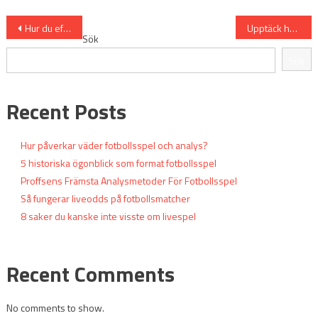
Inläggsnavigering
Hur du effektivt kan satsa på fotbollsmatcher i Sverige
Upptäck hur du kan satsa på fotboll online framgångsrikt
Sök
Sök
Recent Posts
Hur påverkar väder fotbollsspel och analys?
5 historiska ögonblick som format fotbollsspel
Proffsens Främsta Analysmetoder För Fotbollsspel
Så fungerar liveodds på fotbollsmatcher
8 saker du kanske inte visste om livespel
Recent Comments
No comments to show.