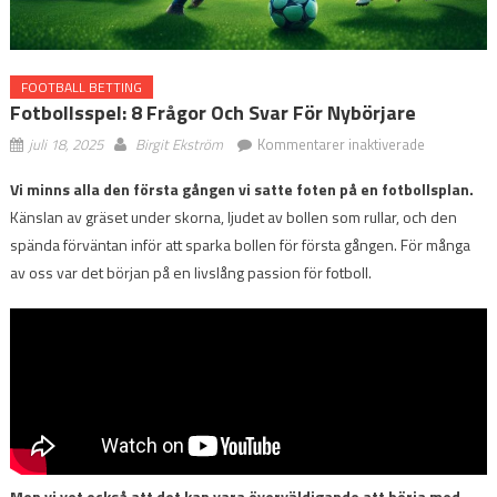
FOOTBALL BETTING
Fotbollsspel: 8 Frågor Och Svar För Nybörjare
för
juli 18, 2025
Birgit Ekström
Kommentarer inaktiverade
Fotbollsspe
Vi minns alla den första gången vi satte foten på en fotbollsplan.
8
Känslan av gräset under skorna, ljudet av bollen som rullar, och den
frågor
och
spända förväntan inför att sparka bollen för första gången. För många
svar
av oss var det början på en livslång passion för fotboll.
för
nybörjare
Men vi vet också att det kan vara överväldigande att börja med