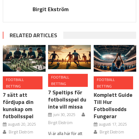
Birgit Ekström
RELATED ARTICLES
FOOTBALL
FOOTBALL
FOOTBALL
BETTING
BETTING
BETTING
7 Speltips för
7 sätt att
Komplett Guide
fotbollsspel du
fördjupa din
Till Hur
inte vill missa
kunskap om
Fotbollsodds
juni 30, 2025
fotbollsspel
Fungerar
Birgit Ekström
augusti 20, 2025
augusti 17, 2025
Birgit Ekström
Birgit Ekström
Vi är alla här för att