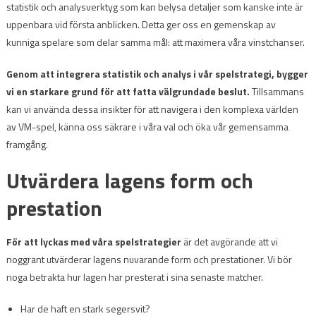
statistik och analysverktyg som kan belysa detaljer som kanske inte är
uppenbara vid första anblicken. Detta ger oss en gemenskap av
kunniga spelare som delar samma mål: att maximera våra vinstchanser.
Genom att integrera statistik och analys i vår spelstrategi, bygger
vi en starkare grund för att fatta välgrundade beslut.
Tillsammans
kan vi använda dessa insikter för att navigera i den komplexa världen
av VM-spel, känna oss säkrare i våra val och öka vår gemensamma
framgång.
Utvärdera lagens form och
prestation
För att lyckas med våra spelstrategier
är det avgörande att vi
noggrant utvärderar lagens nuvarande form och prestationer. Vi bör
noga betrakta hur lagen har presterat i sina senaste matcher.
Har de haft en stark segersvit?