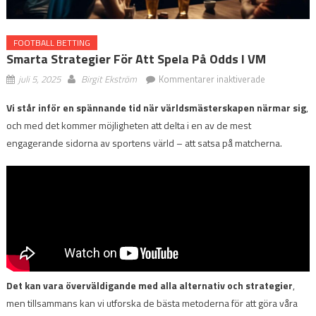
FOOTBALL BETTING
Smarta Strategier För Att Spela På Odds I VM
för
juli 5, 2025
Birgit Ekström
Kommentarer inaktiverade
Smarta
Vi står inför en spännande tid när världsmästerskapen närmar sig
,
Strategier
och med det kommer möjligheten att delta i en av de mest
För
Att
engagerande sidorna av sportens värld – att satsa på matcherna.
Spela
På
Odds
I
VM
Det kan vara överväldigande med alla alternativ och strategier
,
men tillsammans kan vi utforska de bästa metoderna för att göra våra