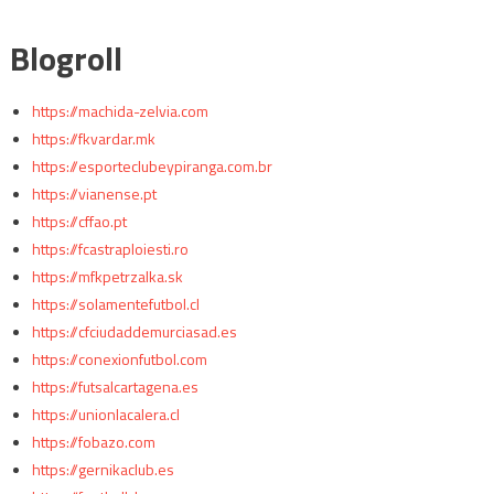
Blogroll
https://machida-zelvia.com
https://fkvardar.mk
https://esporteclubeypiranga.com.br
https://vianense.pt
https://cffao.pt
https://fcastraploiesti.ro
https://mfkpetrzalka.sk
https://solamentefutbol.cl
https://cfciudaddemurciasad.es
https://conexionfutbol.com
https://futsalcartagena.es
https://unionlacalera.cl
https://fobazo.com
https://gernikaclub.es