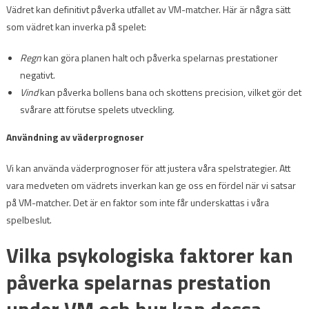
Vädret kan definitivt påverka utfallet av VM-matcher. Här är några sätt
som vädret kan inverka på spelet:
Regn
kan göra planen halt och påverka spelarnas prestationer
negativt.
Vind
kan påverka bollens bana och skottens precision, vilket gör det
svårare att förutse spelets utveckling.
Användning av väderprognoser
Vi kan använda väderprognoser för att justera våra spelstrategier. Att
vara medveten om vädrets inverkan kan ge oss en fördel när vi satsar
på VM-matcher. Det är en faktor som inte får underskattas i våra
spelbeslut.
Vilka psykologiska faktorer kan
påverka spelarnas prestation