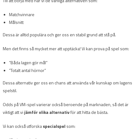
Till att börja med har vi de vanliga alternativen som:
Matchvinnare
Målsnitt
Dessa är alltid populära och ger oss en stabil grund att stå på.
Men det finns så mycket mer att upptäcka! Vi kan prova på spel som:
”Båda lagen gör mål”
”Totalt antal hörnor”
Dessa alternativ ger oss en chans att använda vår kunskap om lagens
spelstil.
Odds på VM-spel varierar också beroende på marknaden, så det är
viktigt att vi
jämför olika alternativ
för att hitta de bästa.
Vi kan också utforska
specialspel
som: