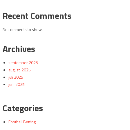
Recent Comments
No comments to show.
Archives
september 2025
augusti 2025
juli 2025
juni 2025
Categories
Football Betting