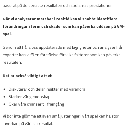
baserat på de senaste resultaten och spelarnas prestationer.
När vi analyserar matcher i realtid kan vi snabbt identifiera
förändringar i form och skador som kan påverka oddsen på VM-
spel.
Genom att hålla oss uppdaterade med lagnyheter och analyser från
experter kan vi få en förståelse för vilka faktorer som kan påverka
resultaten.
Det är också viktigt att vi:
Diskuterar och delar insikter med varandra
Stärker vår gemenskap
Ökar våra chanser till framgång
Vi bör inte glömma att även små justeringar i vårt spel kan ha stor
inverkan på vårt slutresultat.