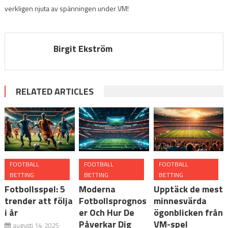
verkligen njuta av spänningen under VM!
Birgit Ekström
RELATED ARTICLES
FOOTBALL
FOOTBALL
FOOTBALL
BETTING
BETTING
BETTING
Fotbollsspel: 5
Moderna
Upptäck de mest
trender att följa
Fotbollsprognos
minnesvärda
i år
er Och Hur De
ögonblicken från
Påverkar Dig
VM-spel
augusti 14, 2025