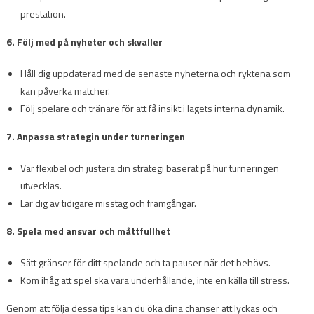
prestation.
6. Följ med på nyheter och skvaller
Håll dig uppdaterad med de senaste nyheterna och ryktena som
kan påverka matcher.
Följ spelare och tränare för att få insikt i lagets interna dynamik.
7. Anpassa strategin under turneringen
Var flexibel och justera din strategi baserat på hur turneringen
utvecklas.
Lär dig av tidigare misstag och framgångar.
8. Spela med ansvar och måttfullhet
Sätt gränser för ditt spelande och ta pauser när det behövs.
Kom ihåg att spel ska vara underhållande, inte en källa till stress.
Genom att följa dessa tips kan du öka dina chanser att lyckas och