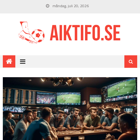
måndag, juli 20, 2026