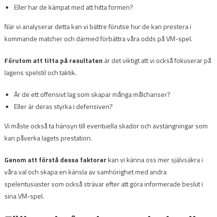
Eller har de kämpat med att hitta formen?
När vi analyserar detta kan vi bättre förutse hur de kan prestera i
kommande matcher och därmed förbättra våra odds på VM-spel.
Förutom att titta på resultaten
är det viktigt att vi också fokuserar på
lagens spelstil och taktik.
Är de ett offensivt lag som skapar många målchanser?
Eller är deras styrka i defensiven?
Vi måste också ta hänsyn till eventuella skador och avstängningar som
kan påverka lagets prestation.
Genom att förstå dessa faktorer
kan vi känna oss mer självsäkra i
våra val och skapa en känsla av samhörighet med andra
spelentusiaster som också strävar efter att göra informerade beslut i
sina VM-spel.